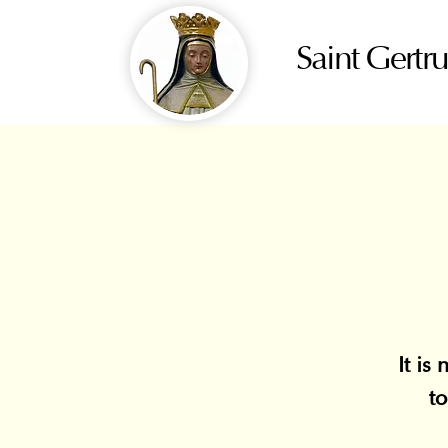
Saint Gertr
It is
to