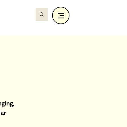
nging,
lar