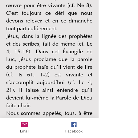
œuvre pour être vivante (cf. Ne 8).
C’est toujours ce défi que nous
devons relever, et en ce dimanche
tout particulièrement.
Jésus, dans la lignée des prophètes
et des scribes, fait de même (cf. Lc
4, 15-16). Dans cet Évangile de
Luc, Jésus proclame que la parole
du prophète Isaïe qu’il vient de lire
(cf. Is 61, 1-2) est vivante et
s’accomplit aujourd’hui (cf. Lc 4,
21). Il laisse ainsi entendre qu’il
devient lui-même la Parole de Dieu
faite chair.
Nous sommes appelés, tous, à être
serviteurs de la Parole (cf. Luc), tous
selon les dons de la grâce que
Email
Facebook
l’Esprit nous donne (cf. 1 Co 12,