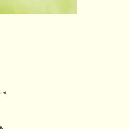
rt,  
e. 