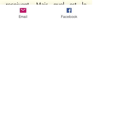
reçoivent. Mais quel est le 
fondement de notre espérance ? 
Email
Facebook
Pour le comprendre, il est bon 
de s’arrêter sur les raisons de 
notre espérance (cf. 1 P 3, 15).
Pape François
Spes non confundit
BULLE D’INDICTION DU
JUBILÉ ORDINAIRE DE
L’ANNÉE 2025
FRANÇOIS
ÉVÊQUE DE ROME
SERVITEUR DES SERVITEURS
DE DIEU