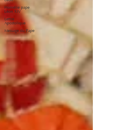
Léon
Homélie pape
Léon XIV
Lettre
Apostolique
Message du Pape