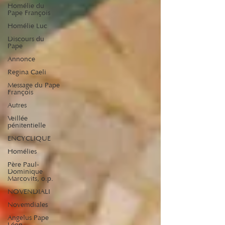
Homélie du
Pape François
Homélie Luc
Discours du
Pape
Annonce
Regina Caeli
Message du Pape
François
Autres
Veillée
pénitentielle
ENCYCLIQUE
Homélies
Père Paul-
Dominique
Marcovits, o.p.
NOVENDIALI
Novemdiales
Angelus Pape