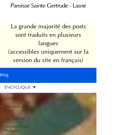
Paroisse Sainte Gertrude - Lasne
La grande majorité des posts
sont traduits en plusieurs
langues
(accessibles uniquement sur la
version du site en français)
Blog
ENCYCLIQUE
All Posts
Homélie du Père
Paul
Spiritualité
Angelus Pape
François