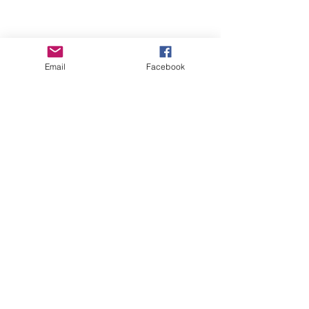
C Présentation du Seigneur
.pdf
Email
Facebook
Télécharger PDF • 43KB
C Présentation du Seigneur
.docx
Télécharger DOCX • 27KB
Lectio Divina
Consultez cette page pour
une préparation priante de la
liturgie puis lire les