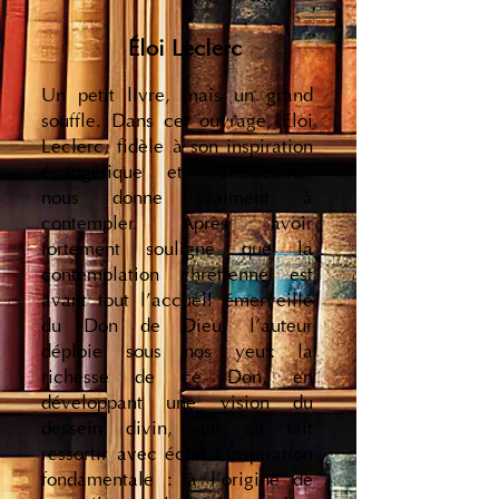
Éloi Leclerc
Un petit livre, mais un grand
souffle. Dans cet ouvrage, Eloi
Leclerc, fidèle à son inspiration
évangélique et tranciscaine,
nous donne vraiment à
contempler. Après avoir
fortement souligné que la
contemplation chrétienne est
avant tout l'accueil émerveillé
du Don de Dieu, l'auteur
déploie sous nos yeux la
richesse de ce Don, en
développant une vision du
dessein divin, qui en fait
ressortir avec éclat l'inspiration
fondamentale : à l'origine de