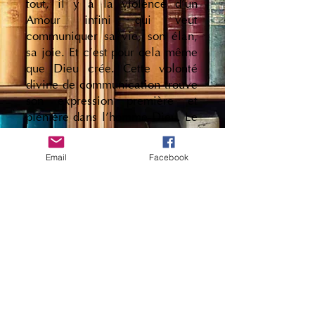
tout, il y a la violence d'un
Amour infini qui veut
communiquer sa vie, son élan,
sa joie. Et c'est pour cela même
que Dieu crée. Cette volonté
divine de communication trouve
son expression première et
plénière dans l'homme-Dieu. Le
Christ apparaît ainsi à la fois à
l'origine, au centre et à la fin de
Email
Facebook
ce grand dessein.
C'est à travers cette plénitude
du Christ, évoquée avec
beaucoup de justesse
théologique, qu'Éloi Leclerc
nous fait contempler la
plénitude même du Dieu vivant.
Éloi LECLERC, franciscain,
auteur de plusieurs ouvrages
dont Sagesse d un pauvre, le