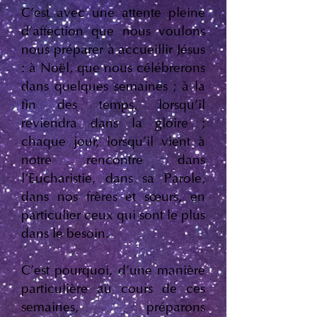
C'est avec une attente pleine
d'affection que nous voulons
nous préparer à accueillir Jésus
: à Noël, que nous célébrerons
dans quelques semaines ; à la
fin des temps, lorsqu'il
reviendra dans la gloire ;
chaque jour, lorsqu'il vient à
notre rencontre dans
l'Eucharistie, dans sa Parole,
dans nos frères et sœurs, en
particulier ceux qui sont le plus
dans le besoin.
C'est pourquoi, d'une manière
particulière au cours de ces
semaines, préparons