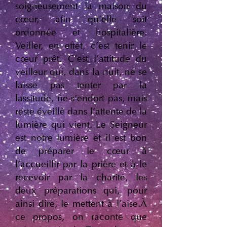
soigneusement la maison du
cœur, afin qu'elle soit
ordonnée et hospitalière.
Veiller, en effet, c'est tenir le
cœur prêt. C'est l'attitude du
veilleur qui, dans la nuit, ne se
laisse pas tenter par la
lassitude, ne s'endort pas, mais
reste éveillé dans l'attente de la
lumière qui vient. Le Seigneur
est notre lumière et il est bon
de préparer le cœur à
l'accueillir par la prière et à le
recevoir par la charité, les
deux préparations qui, pour
ainsi dire, le mettent à l'aise.À
ce propos, on raconte que