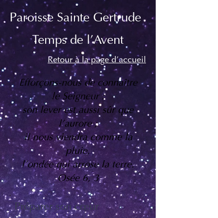
Paroisse Sainte Gertrude
Temps de l'Avent
Retour à la page d'accueil
Efforçons-nous de connaître
le Seigneur :
son lever est aussi sûr que
l’aurore ;
il nous viendra comme la
pluie,
l’ondée qui arrose la terre.
Osée 6, 3
Préparer son cœur