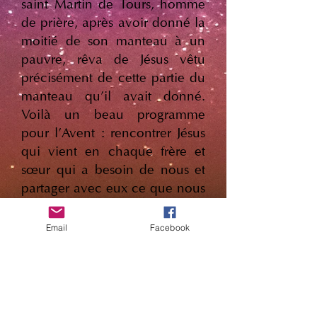
saint Martin de Tours, homme
de prière, après avoir donné la
moitié de son manteau à un
pauvre, rêva de Jésus vêtu
précisément de cette partie du
manteau qu'il avait donné.
Voilà un beau programme
pour l'Avent : rencontrer Jésus
qui vient en chaque frère et
sœur qui a besoin de nous et
partager avec eux ce que nous
pouvons : l'écoute, le temps,
l'aide concrète.
Email
Facebook
Chers amis, i
l nous fait du
bien aujourd'hui d
e nous
demander comment préparer