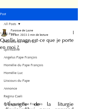
Post
All Posts
Paroisse de Lasne
All Posts
23 oct. 2023
3 min de lecture
Quelle image est-ce que je porte
Homélie du Père Paul
en moi ?
Spiritualité
Angelus Pape François
Homélie du Pape François
Homélie Luc
Discours du Pape
Annonce
Regina Caeli
L'Évangile de la liturgie 
Message du Pape François