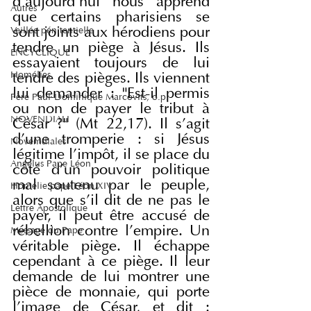
d'aujourd'hui nous apprend 
Autres
que certains pharisiens se 
sont joints aux hérodiens pour 
Veillée pénitentielle
tendre un piège à Jésus. Ils 
ENCYCLIQUE
essayaient toujours de lui 
Homélies
tendre des pièges. Ils viennent 
lui demander : "Est-il permis 
Père Paul-Dominique Marcovits, o.p.
ou non de payer le tribut à 
NOVENDIALI
César ?" (Mt 22,17). Il s'agit 
d'une tromperie : si Jésus 
Novemdiales
légitime l'impôt, il se place du 
Angelus Pape Léon
côté d'un pouvoir politique 
mal soutenu par le peuple, 
Homélie pape Léon XIV
alors que s'il dit de ne pas le 
Lettre Apostolique
payer, il peut être accusé de 
rébellion contre l'empire. Un 
Message du Pape
véritable piège. Il échappe 
cependant à ce piège. Il leur 
demande de lui montrer une 
pièce de monnaie, qui porte 
l'image de César, et dit : 