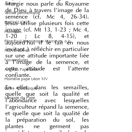
liturgie nous parle du Royaume 
Autres
de Dieu à travers l'image de la 
Veillée pénitentielle
semence (cf. Mc 4, 26-34). 
ENCYCLIQUE
Jésus utilise plusieurs fois cette 
image (cf. Mt 13, 1-23 ; Mc 4, 
Homélies
1-20 ; Lc 8, 4-15), et 
Père Paul-Dominique Marcovits, o.p.
aujourd'hui il le fait en nous 
invitant à réfléchir en particulier 
NOVENDIALI
sur une attitude importante liée 
Novemdiales
à l'image de la semence, et 
cette attitude est l'attente 
Angelus Pape Léon
confiante.
Homélie pape Léon XIV
En effet, dans les semailles, 
Lettre Apostolique
quelle que soit la qualité et 
Message du Pape
l'abondance avec lesquelles 
l'agriculteur répand la semence, 
et quelle que soit la qualité de 
la préparation du sol, les 
plantes ne germent pas 