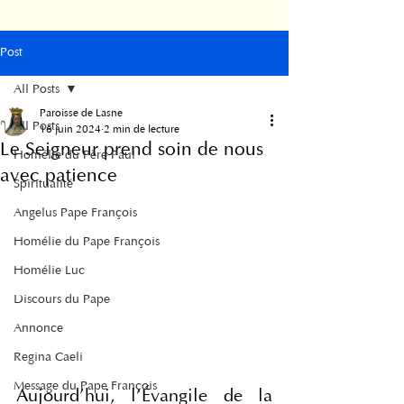
Post
All Posts
Paroisse de Lasne
All Posts
16 juin 2024
2 min de lecture
Le Seigneur prend soin de nous
Homélie du Père Paul
avec patience
Spiritualité
Angelus Pape François
Homélie du Pape François
Homélie Luc
Discours du Pape
Annonce
Regina Caeli
Message du Pape François
Aujourd'hui, l'Évangile de la 