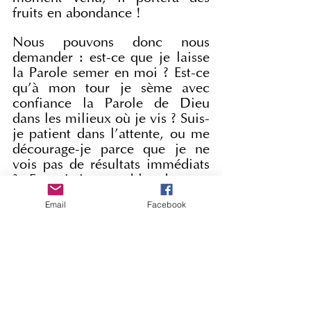
fruits en abondance !
Nous pouvons donc nous 
demander : est-ce que je laisse 
la Parole semer en moi ? Est-ce 
qu'à mon tour je sème avec 
confiance la Parole de Dieu 
dans les milieux où je vis ? Suis-
je patient dans l'attente, ou me 
décourage-je parce que je ne 
vois pas de résultats immédiats 
? Et suis-je capable de tout 
confier sereinement au 
Email
Facebook
Seigneur, tout en faisant de mon 
mieux pour annoncer l'Évangile 
?
Que la Vierge Marie, qui a 
accueilli et fait croître en elle la 
semence de la Parole, nous aide 