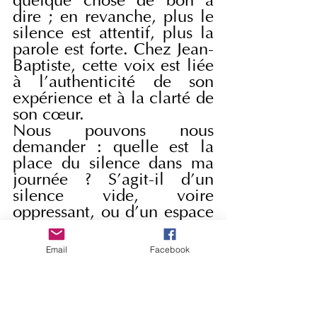
quelque chose de bon à 
dire ; en revanche, plus le 
silence est attentif, plus la 
parole est forte. Chez Jean-
Baptiste, cette voix est liée 
à l'authenticité de son 
expérience et à la clarté de 
son cœur.
Nous pouvons nous 
demander : quelle est la 
place du silence dans ma 
journée ? S'agit-il d'un 
silence vide, voire 
oppressant, ou d'un espace 
pour écouter, pour prier, 
pour garder mon cœur ? 
Email
Facebook
Ma vie est-elle sobre ou 
pleine de choses superflues 
? Même à contre-courant, 
valorisons le silence, la 