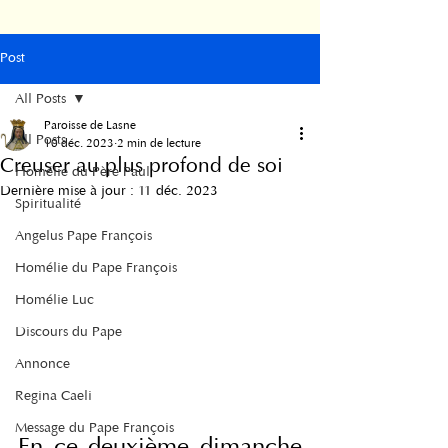
Post
All Posts
Paroisse de Lasne
All Posts
10 déc. 2023
2 min de lecture
Creuser au plus profond de soi
Homélie du Père Paul
Dernière mise à jour :
11 déc. 2023
Spiritualité
Angelus Pape François
Homélie du Pape François
Homélie Luc
Discours du Pape
Annonce
Regina Caeli
Message du Pape François