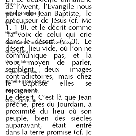
En ce deuxième dimanche 
Autres
de l'Avent, l'Évangile nous 
parle de Jean-Baptiste, le 
Veillée pénitentielle
précurseur de Jésus (cf. Mc 
ENCYCLIQUE
1, 1-8), et le décrit comme 
Homélies
"la voix de celui qui crie 
dans le désert" (v. 3). Le 
Père Paul-Dominique Marcovits, o.p.
désert, lieu vide, où l'on ne 
NOVENDIALI
communique pas, et la 
voix, moyen de parler, 
Novemdiales
semblent deux images 
Angelus Pape Léon
contradictoires, mais chez 
Homélie pape Léon XIV
le Baptiste elles se 
rejoignent.
Lettre Apostolique
Le désert. C'est là que Jean 
Message du Pape
prêche, près du Jourdain, à 
proximité du lieu où son 
peuple, bien des siècles 
auparavant, était entré 
dans la terre promise (cf. Jc 