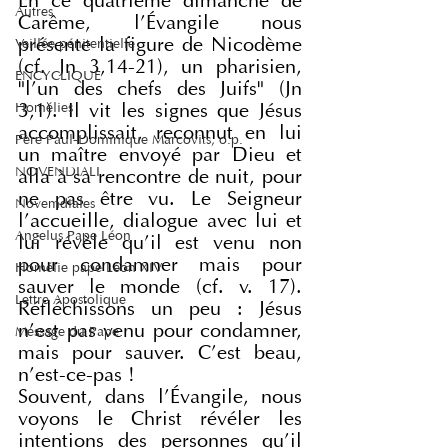
En ce quatrième dimanche de 
Autres
Carême, l'Évangile nous 
présente la figure de Nicodème 
Veillée pénitentielle
(cf. Jn 3,14-21), un pharisien, 
ENCYCLIQUE
"l'un des chefs des Juifs" (Jn 
3,1). Il vit les signes que Jésus 
Homélies
accomplissait, reconnut en lui 
Père Paul-Dominique Marcovits, o.p.
un maître envoyé par Dieu et 
NOVENDIALI
alla à sa rencontre de nuit, pour 
ne pas être vu. Le Seigneur 
Novemdiales
l'accueille, dialogue avec lui et 
Angelus Pape Léon
lui révèle qu'il est venu non 
pour condamner mais pour 
Homélie pape Léon XIV
sauver le monde (cf. v. 17). 
Lettre Apostolique
Réfléchissons un peu : Jésus 
n'est pas venu pour condamner, 
Message du Pape
mais pour sauver. C'est beau, 
n'est-ce-pas !
Souvent, dans l'Évangile, nous 
voyons le Christ révéler les 
intentions des personnes qu'il 