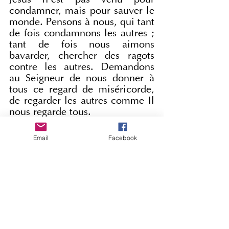
condamner, mais pour sauver le 
monde. Pensons à nous, qui tant 
de fois condamnons les autres ; 
tant de fois nous aimons 
bavarder, chercher des ragots 
contre les autres. Demandons 
au Seigneur de nous donner à 
tous ce regard de miséricorde, 
de regarder les autres comme Il 
nous regarde tous.
Que Marie nous aide à vouloir 
le bien les uns des autres.
Email
Facebook
PAPE FRANÇOIS
ANGÉLUS
Place Saint-Pierre
Dimanche 10 mars 2024
Angelus Pape François