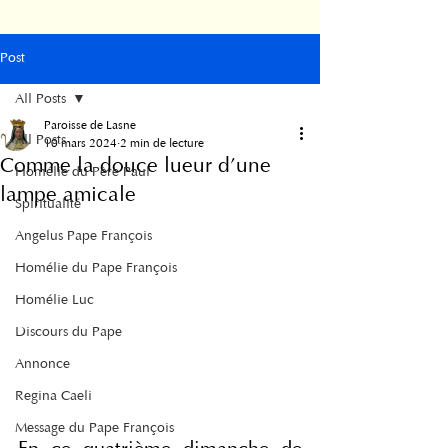
Post
All Posts
Paroisse de Lasne
All Posts
10 mars 2024
2 min de lecture
Comme la douce lueur d'une
Homélie du Père Paul
lampe amicale
Spiritualité
Angelus Pape François
Homélie du Pape François
Homélie Luc
Discours du Pape
Annonce
Regina Caeli
Message du Pape François