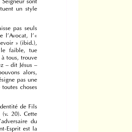
Seigneur sont 
uent un style 
sse pas seuls 
 l’Avocat, l’« 
oir » (ibid.), 
e faible, tue 
à tous, trouve 
z – dit Jésus – 
ouvons alors, 
signe pas une 
 toutes choses 
entité de Fils 
v. 20). Cette 
adversaire du 
-Esprit est la 