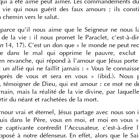
i qui a été aimé peut aimer. Les commandements du 
ie qui nous guérit des faux amours ; ils constit
n chemin vers le salut.
parce qu’il nous aime que le Seigneur ne nous lai
e la vie : il nous promet le Paraclet, c’est-à-dire
Jn
 14, 17). C’est un don que « le monde ne peut recev
ine dans le mal qui opprime le pauvre, exclut l
 en revanche, qui répond à l’amour que Jésus porte 
t un allié qui ne faillit jamais : « Vous le connaisse
près de vous et sera en vous » (ibid.). Nous p
t, témoigner de Dieu, qui est amour : ce mot ne dé
main, mais la réalité de la vie divine, par laquelle
rtir du néant et rachetées de la mort.
mour vrai et éternel, Jésus partage avec nous son id
uis dans le Père, vous en moi, et moi en vous » (
aptivante contredit l’Accusateur, c’est-à-dire l’
opposé à notre défenseur. En effet, alors que le Saint