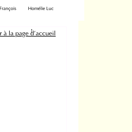
François
Homélie Luc
Veillée pénitentielle
r à la page d'accueil
Novemdiales