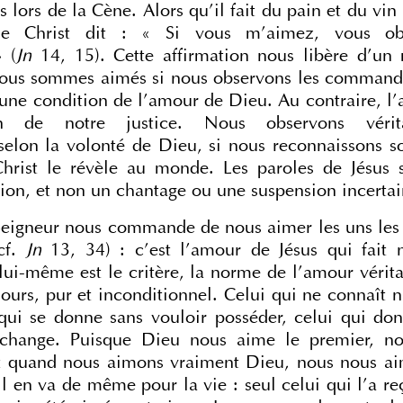
s lors de la Cène. Alors qu’il fait du pain et du vin 
e Christ dit : « Si vous m’aimez, vous obs
 (
Jn
 14, 15). Cette affirmation nous libère d’un 
 nous sommes aimés si nous observons les commande
s une condition de l’amour de Dieu. Au contraire, l
n de notre justice. Nous observons vérita
lon la volonté de Dieu, si nous reconnaissons s
Christ le révèle au monde. Les paroles de Jésus 
ation, et non un chantage ou une suspension incertai
 Seigneur nous commande de nous aimer les uns les
cf. 
Jn
 13, 34) : c’est l’amour de Jésus qui fait n
lui-même est le critère, la norme de l’amour véritab
jours, pur et inconditionnel. Celui qui ne connaît ni
 qui se donne sans vouloir posséder, celui qui don
change. Puisque Dieu nous aime le premier, nou
t quand nous aimons vraiment Dieu, nous nous ai
 Il en va de même pour la vie : seul celui qui l’a reç