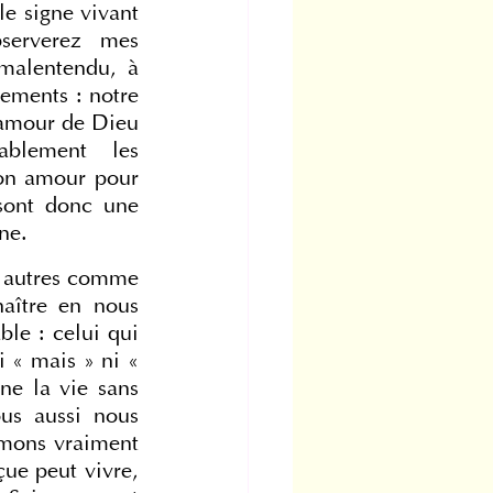
le signe vivant 
erverez mes 
malentendu, à 
ments : notre 
’amour de Dieu 
blement les 
on amour pour 
sont donc une 
ne.
 autres comme 
aître en nous 
le : celui qui 
 « mais » ni « 
ne la vie sans 
s aussi nous 
mons vraiment 
ue peut vivre, 