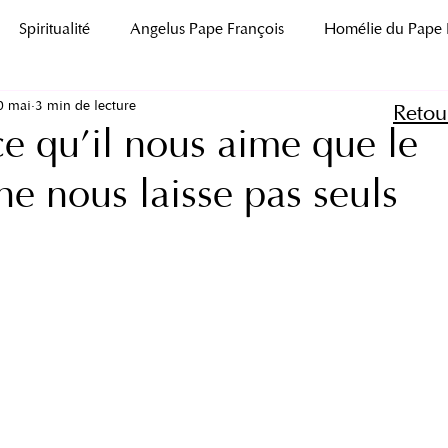
Spiritualité
Angelus Pape François
Homélie du Pape 
0 mai
3 min de lecture
Regina Caeli
Message du Pape François
Autres
Retou
ce qu’il nous aime que le
ne nous laisse pas seuls
Père Paul-Dominique Marcovits, o.p.
NOVENDIALI
 pape Léon XIV
Lettre Apostolique
Message du Pape