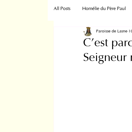
All Posts
Homélie du Père Paul
Paroisse de Lasne
1
Discours du Pape
Annonce
C’est par
Seigneur 
ENCYCLIQUE
Homélies
Angelus Pape Léon
Homélie