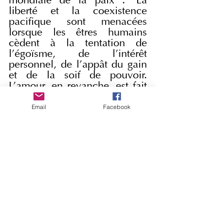
mondiale de la paix : "La 
liberté et la coexistence 
pacifique sont menacées 
lorsque les êtres humains 
cèdent à la tentation de 
l'égoïsme, de l'intérêt 
personnel, de l'appât du gain 
et de la soif de pouvoir. 
L'amour, en revanche, est fait 
de respect, de bonté : c'est 
ainsi qu'il fait tomber les 
Email
Facebook
barrières et aide à vivre des 
relations fraternelles, à 
construire des sociétés plus 
justes, plus humaines, plus 
pacifiques.
Prions aujourd'hui la Sainte 
Mère de Dieu et notre Mère, 
pour qu'au cours de la 
nouvelle année, nous 
puissions grandir dans cet 