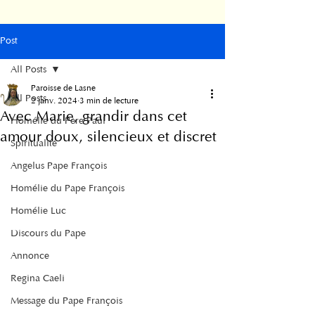
Post
All Posts
Paroisse de Lasne
All Posts
2 janv. 2024
3 min de lecture
Avec Marie, grandir dans cet
Homélie du Père Paul
amour doux, silencieux et discret
Spiritualité
Angelus Pape François
Homélie du Pape François
Homélie Luc
Discours du Pape
Annonce
Regina Caeli
Message du Pape François