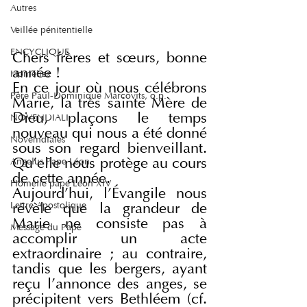
Autres
Veillée pénitentielle
ENCYCLIQUE
Chers frères et sœurs, bonne 
année !
Homélies
En ce jour où nous célébrons 
Père Paul-Dominique Marcovits, o.p.
Marie, la très sainte Mère de 
Dieu, plaçons le temps 
NOVENDIALI
nouveau qui nous a été donné 
Novemdiales
sous son regard bienveillant. 
Qu'elle nous protège au cours 
Angelus Pape Léon
de cette année.
Homélie pape Léon XIV
Aujourd'hui, l'Évangile nous 
Lettre Apostolique
révèle que la grandeur de 
Marie ne consiste pas à 
Message du Pape
accomplir un acte 
extraordinaire ; au contraire, 
tandis que les bergers, ayant 
reçu l'annonce des anges, se 
précipitent vers Bethléem (cf. 