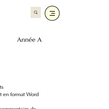
Année A
ts
et en format Word