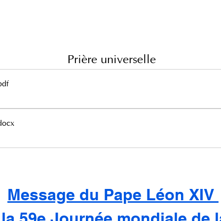
Prière universelle
pdf
docx
Message du Pape Léon XIV 
 la 59e Journée mondiale de l