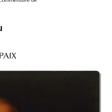
n commentaire de
u
PAIX