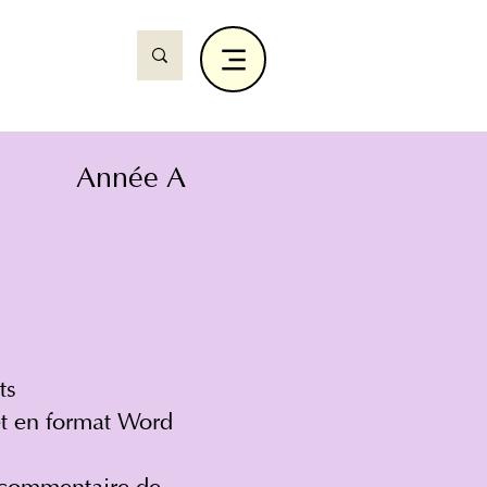
Année A
ts
et en format Word