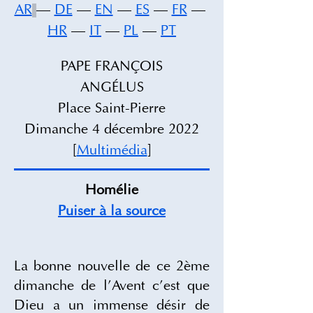
AR
— 
DE
 — 
EN
 — 
ES
 — 
FR
 — 
HR
 — 
IT
 — 
PL
 — 
PT
PAPE FRANÇOIS
ANGÉLUS
Place Saint-Pierre
Dimanche 4 décembre 2022
[
Multimédia
]
Homélie
Puiser à la source
La bonne nouvelle de ce 2ème 
dimanche de l’Avent c’est que 
Dieu a un immense désir de 