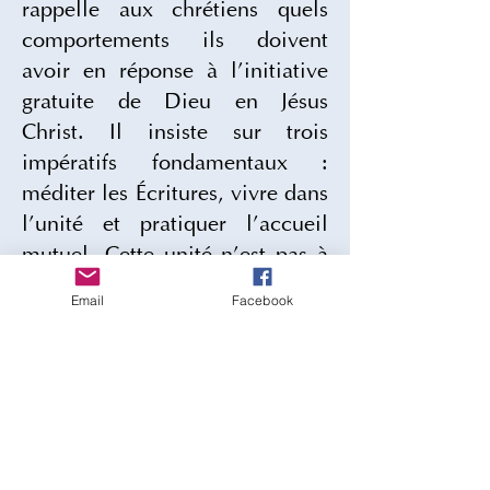
rappelle aux chrétiens quels 
comportements ils doivent 
avoir en réponse à l’initiative 
gratuite de Dieu en Jésus 
Christ. Il insiste sur trois 
impératifs fondamentaux : 
méditer les Écritures, vivre dans 
l’unité et pratiquer l’accueil 
mutuel. Cette unité n’est pas à 
construire autour de nos idées 
Email
Facebook
ou de nos certitudes mais 
autour de Dieu. Pour servir 
cette unité voulue par Jésus, il 
importe que nous sachions 
nous accueillir les uns les 
autres comme lui-même a 