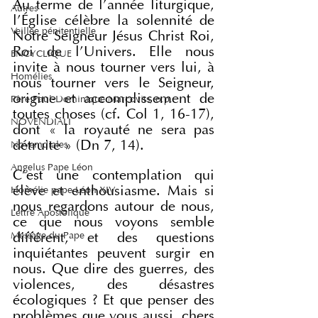
Au terme de l’année liturgique, 
Autres
l’Église célèbre la solennité de 
Veillée pénitentielle
Notre Seigneur Jésus Christ Roi, 
Roi de l’Univers. Elle nous 
ENCYCLIQUE
invite à nous tourner vers lui, à 
Homélies
nous tourner vers le Seigneur, 
origine et accomplissement de 
Père Paul-Dominique Marcovits, o.p.
toutes choses (cf. Col 1, 16-17), 
NOVENDIALI
dont « la royauté ne sera pas 
détruite » (Dn 7, 14).
Novemdiales
Angelus Pape Léon
C’est une contemplation qui 
élève et enthousiasme. Mais si 
Homélie pape Léon XIV
nous regardons autour de nous, 
Lettre Apostolique
ce que nous voyons semble 
Message du Pape
différent, et des questions 
inquiétantes peuvent surgir en 
nous. Que dire des guerres, des 
violences, des désastres 
écologiques ? Et que penser des 
problèmes que vous aussi, chers 