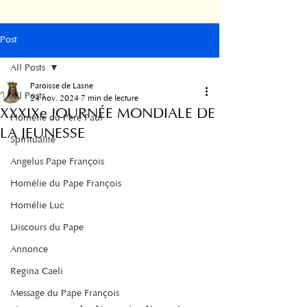
Post
All Posts
Paroisse de Lasne
All Posts
24 nov. 2024
7 min de lecture
XXXIXe JOURNÉE MONDIALE DE
Homélie du Père Paul
LA JEUNESSE
Spiritualité
Angelus Pape François
Homélie du Pape François
Homélie Luc
Discours du Pape
Annonce
Regina Caeli
Message du Pape François