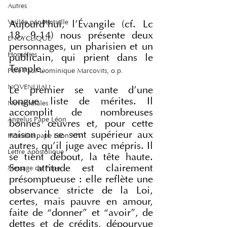
Autres
Veillée pénitentielle
Aujourd'hui, l'Évangile (cf. Lc 
18, 9-14) nous présente deux 
ENCYCLIQUE
personnages, un pharisien et un 
Homélies
publicain, qui prient dans le 
Temple.
Père Paul-Dominique Marcovits, o.p.
NOVENDIALI
Le premier se vante d'une 
longue liste de mérites. Il 
Novemdiales
accomplit de nombreuses 
Angelus Pape Léon
bonnes œuvres et, pour cette 
raison, il se sent supérieur aux 
Homélie pape Léon XIV
autres, qu'il juge avec mépris. Il 
Lettre Apostolique
se tient debout, la tête haute. 
Son attitude est clairement 
Message du Pape
présomptueuse : elle reflète une 
observance stricte de la Loi, 
certes, mais pauvre en amour, 
faite de “donner” et “avoir”, de 
dettes et de crédits, dépourvue 