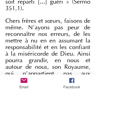
soit reparti [...] guéri » (Sermo 
351,1).
Chers frères et sœurs, faisons de 
même. N'ayons pas peur de 
reconnaître nos erreurs, de les 
mettre à nu en en assumant la 
responsabilité et en les confiant 
à la miséricorde de Dieu. Ainsi 
pourra grandir, en nous et 
autour de nous, son Royaume, 
qui n'appartient pas aux 
orgueilleux, mais aux humbles, 
et qui se cultive, dans la prière 
Email
Facebook
et dans la vie, à travers 
l'honnêteté, le pardon et la 
gratitude.
PAPE LÉON XIV
ANGÉLUS
Place Saint-PierreDimanche