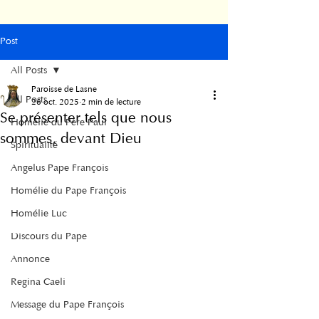
Post
All Posts
Paroisse de Lasne
All Posts
26 oct. 2025
2 min de lecture
Se présenter tels que nous
Homélie du Père Paul
sommes, devant Dieu
Spiritualité
Angelus Pape François
Homélie du Pape François
Homélie Luc
Discours du Pape
Annonce
Regina Caeli
Message du Pape François