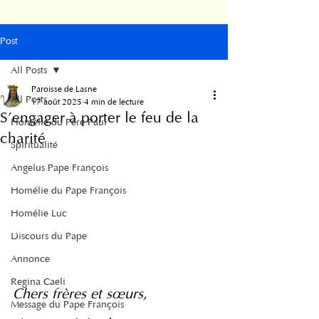
Post
All Posts
Paroisse de Lasne
All Posts
17 août 2025
4 min de lecture
S'engager à porter le feu de la
Homélie du Père Paul
charité
Spiritualité
Angelus Pape François
Homélie du Pape François
Homélie Luc
Discours du Pape
Annonce
Regina Caeli
Chers frères et sœurs,
Message du Pape François