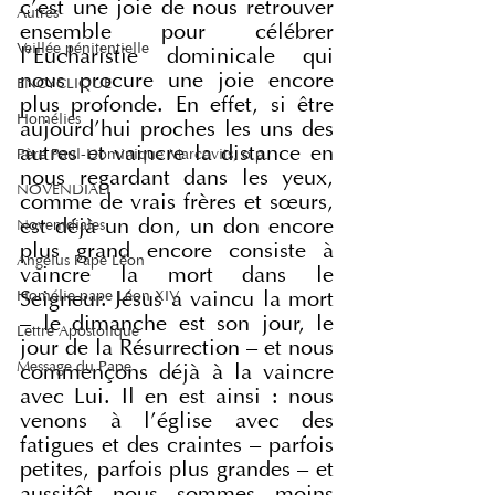
c'est une joie de nous retrouver 
Autres
ensemble pour célébrer 
Veillée pénitentielle
l'Eucharistie dominicale qui 
nous procure une joie encore 
ENCYCLIQUE
plus profonde. En effet, si être 
Homélies
aujourd'hui proches les uns des 
autres et vaincre la distance en 
Père Paul-Dominique Marcovits, o.p.
nous regardant dans les yeux, 
NOVENDIALI
comme de vrais frères et sœurs, 
est déjà un don, un don encore 
Novemdiales
plus grand encore consiste à 
Angelus Pape Léon
vaincre la mort dans le 
Homélie pape Léon XIV
Seigneur. Jésus a vaincu la mort 
– le dimanche est son jour, le 
Lettre Apostolique
jour de la Résurrection – et nous 
Message du Pape
commençons déjà à la vaincre 
avec Lui. Il en est ainsi : nous 
venons à l'église avec des 
fatigues et des craintes – parfois 
petites, parfois plus grandes – et 