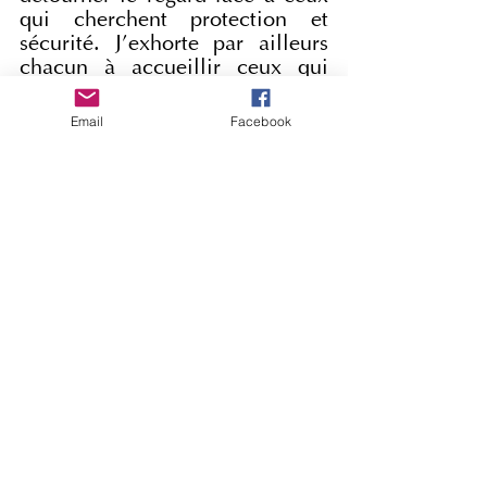
qui cherchent protection et 
sécurité. J’exhorte par ailleurs 
chacun à accueillir ceux qui 
sont victimes de persécutions, 
afin qu’ils puissent vivre en 
Email
Facebook
paix, dans la dignité, et 
envisager l’avenir avec 
espérance.
Je veux saluer les membres 
du 
Catholic Pentecostal 
International Dialogue
. « 
L’Église croit en priant », et il 
est très important aujourd’hui 
de réfléchir ensemble au 
principe « 
lex orandi, lex 
credendi
 ».
Je vous salue tous 
chaleureusement, fidèles de 
Rome et pèlerins venus de 
différents pays.