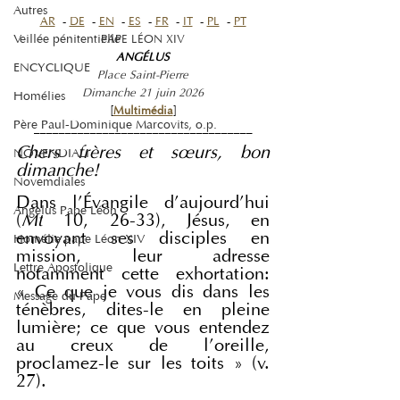
Autres
AR
  - 
DE
  - 
EN
  - 
ES
  - 
FR
  - 
IT
  - 
PL
  - 
PT
Veillée pénitentielle
PAPE LÉON XIV
ANGÉLUS
ENCYCLIQUE
Place Saint-Pierre
Dimanche 21 juin 2026
Homélies
[
Multimédia
]
Père Paul-Dominique Marcovits, o.p.
___________________________________
Chers frères et sœurs, bon 
NOVENDIALI
dimanche!
Novemdiales
Dans l’Évangile d’aujourd’hui 
Angelus Pape Léon
(
Mt
 10, 26-33), Jésus, en 
envoyant ses disciples en 
Homélie pape Léon XIV
mission, leur adresse 
Lettre Apostolique
notamment cette exhortation: 
« Ce que je vous dis dans les 
Message du Pape
ténèbres, dites-le en pleine 
lumière; ce que vous entendez 
au creux de l’oreille, 
proclamez-le sur les toits » (v. 
27).