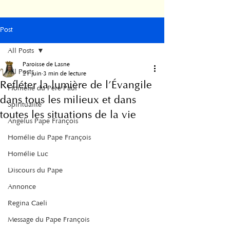
Post
All Posts
Paroisse de Lasne
All Posts
21 juin
3 min de lecture
Refléter la lumière de l’Évangile
Homélie du Père Paul
dans tous les milieux et dans
Spiritualité
toutes les situations de la vie
Angelus Pape François
Homélie du Pape François
Homélie Luc
Discours du Pape
Annonce
Regina Caeli
Message du Pape François