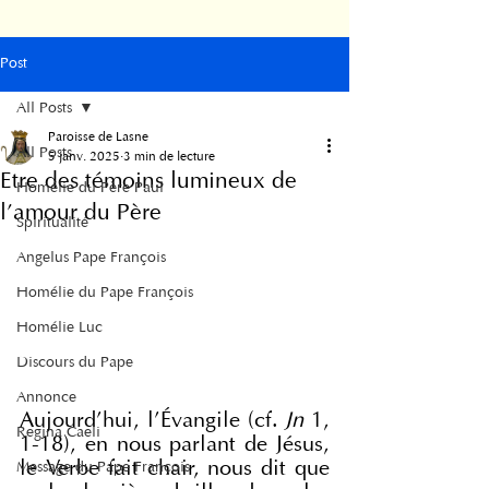
Post
All Posts
Paroisse de Lasne
All Posts
5 janv. 2025
3 min de lecture
Etre des témoins lumineux de
Homélie du Père Paul
l'amour du Père
Spiritualité
Angelus Pape François
Homélie du Pape François
Homélie Luc
Discours du Pape
Annonce
Aujourd'hui, l'Évangile (cf. 
Jn 
1, 
Regina Caeli
1-18), en nous parlant de Jésus, 
le Verbe fait chair, nous dit que 
Message du Pape François