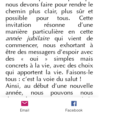
nous devons faire pour rendre le 
chemin plus clair, plus sûr et 
possible pour tous. Cette 
invitation résonne d'une 
manière particulière en cette 
année jubilaire
 qui vient de 
commencer, nous exhortant à 
être des messagers d'espoir avec 
des « oui » simples mais 
concrets à la vie, avec des choix 
qui apportent la vie. Faisons-le 
tous : c'est la voie du salut !
Ainsi, au début d'une nouvelle 
année, nous pouvons nous 
demander : comment puis-je 
ouvrir une fenêtre de lumière 
Email
Facebook
dans mon environnement et 
dans mes relations ? Où puis-je 
être une fente qui laisse passer 
l'amour de Dieu ? Quel est le 