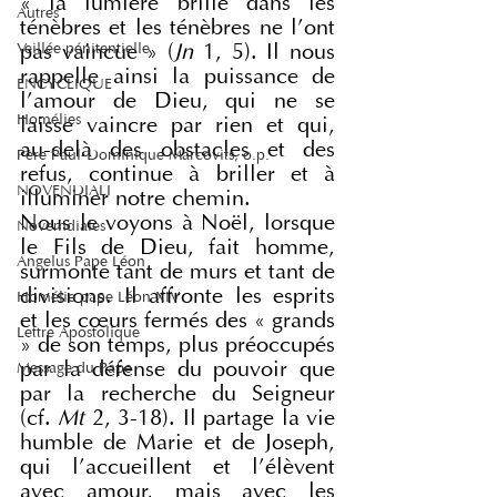
« la lumière brille dans les 
Autres
ténèbres et les ténèbres ne l'ont 
Veillée pénitentielle
pas vaincue » (
Jn
 1, 5). Il nous 
rappelle ainsi la puissance de 
ENCYCLIQUE
l'amour de Dieu, qui ne se 
Homélies
laisse vaincre par rien et qui, 
au-delà des obstacles et des 
Père Paul-Dominique Marcovits, o.p.
refus, continue à briller et à 
NOVENDIALI
illuminer notre chemin.
Nous le voyons à Noël, lorsque 
Novemdiales
le Fils de Dieu, fait homme, 
Angelus Pape Léon
surmonte tant de murs et tant de 
divisions. Il affronte les esprits 
Homélie pape Léon XIV
et les cœurs fermés des « grands 
Lettre Apostolique
» de son temps, plus préoccupés 
par la défense du pouvoir que 
Message du Pape
par la recherche du Seigneur 
(cf. 
Mt
 2, 3-18). Il partage la vie 
humble de Marie et de Joseph, 
qui l'accueillent et l'élèvent 
avec amour, mais avec les 