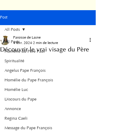
Post
All Posts
Paroisse de Lasne
All Posts
4 févr. 2024
2 min de lecture
Découvrir le vrai visage du Père
Homélie du Père Paul
Spiritualité
Angelus Pape François
Homélie du Pape François
Homélie Luc
Discours du Pape
Annonce
Regina Caeli
Message du Pape François