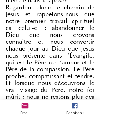
bien de nous les poser.
Regardons donc le chemin de 
Jésus et rappelons-nous que 
notre premier travail spirituel 
est celui-ci : abandonner le 
Dieu que nous croyons 
connaître et nous convertir 
chaque jour au Dieu que Jésus 
nous présente dans l'Évangile, 
qui est le Père de l'amour et le 
Père de la compassion. Le Père 
proche, compatissant et tendre. 
Et lorsque nous découvrons le 
vrai visage du Père, notre foi 
mûrit : nous ne restons plus des 
" chrétiens de sacristie ", ni des 
" chrétiens de salon ", mais nous 
Email
Facebook
nous sentons appelés à devenir 
porteurs de l'espérance et de la 
guérison de Dieu.
Que Marie Très Sainte, Femme 