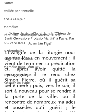
Autres
Veillée pénitentielle
ENCYCLIQUE
Homélies
L'icône de Jésus-Christ dans la "Chiesa dei 
Père Paul-Dominique Marcovits, o.p.
Santi Gervasio e Protasio Martiri" à Pavie. Par 
NOVENDIALI
Adam Ján Figeľ
Novemdiales
L'Évangile de la liturgie nous 
montre Jésus en mouvement : il 
Angelus Pape Léon
vient de terminer sa prédication 
Homélie pape Léon XIV
et, après avoir quitté la 
synagogue, il se rend chez 
Lettre Apostolique
Simon Pierre, où il guérit sa 
Message du Pape
belle-mère ; puis, vers le soir, il 
sort à nouveau pour se rendre à 
la porte de la ville, où il 
rencontre de nombreux malades 
et possédés qu'il guérit ; le 