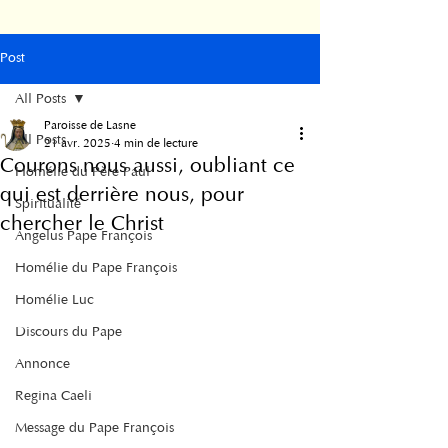
Post
All Posts
Paroisse de Lasne
All Posts
21 avr. 2025
4 min de lecture
Courons nous aussi, oubliant ce
Homélie du Père Paul
qui est derrière nous, pour
Spiritualité
chercher le Christ
Angelus Pape François
Homélie du Pape François
Homélie Luc
Discours du Pape
Annonce
Regina Caeli
Message du Pape François