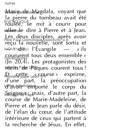
Autres
Marie de Magdala, voyant que 
Veillée pénitentielle
la pierre du tombeau avait été 
ENCYCLIQUE
roulée, se mit à courir pour 
aller le dire à Pierre et à Jean. 
Homélies
Les deux disciples, après avoir 
Père Paul-Dominique Marcovits, o.p.
reçu la nouvelle, sont sortis et 
— dit l’Évangile — « ils 
NOVENDIALI
coururent tous deux ensemble » 
Novemdiales
(Jn 20,4). Les protagonistes des 
récits de Pâques courent tous ! 
Angelus Pape Léon
Et cette « course » exprime, 
Homélie pape Léon XIV
d’une part, la préoccupation 
Lettre Apostolique
d’avoir emporté le corps du 
Seigneur ; mais, d’autre part, la 
Message du Pape
course de Marie-Madeleine, de 
Pierre et de Jean parle du désir, 
de l’élan du cœur, de l’attitude 
intérieure de ceux qui partent à 
la recherche de Jésus. En effet, 