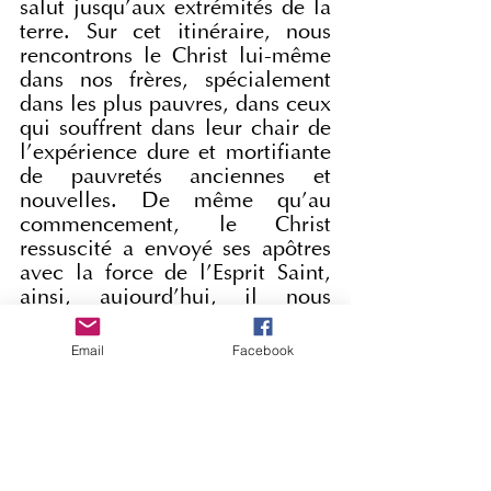
salut jusqu’aux extrémités de la 
terre. Sur cet itinéraire, nous 
rencontrons le Christ lui-même 
dans nos frères, spécialement 
dans les plus pauvres, dans ceux 
qui souffrent dans leur chair de 
l’expérience dure et mortifiante 
de pauvretés anciennes et 
nouvelles. De même qu’au 
commencement, le Christ 
ressuscité a envoyé ses apôtres 
avec la force de l’Esprit Saint, 
ainsi, aujourd’hui, il nous 
envoie tous, avec la même 
force, pour apporter des signes 
Email
Facebook
concrets et visibles d’espérance. 
Parce que Jésus nous donne 
l’espérance, il est allé au ciel et 
a ouvert les portes du Ciel et 
l’espérance que nous arriverons 