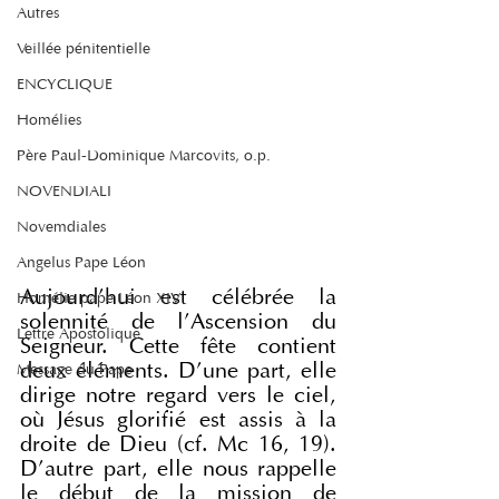
Autres
Veillée pénitentielle
ENCYCLIQUE
Homélies
Père Paul-Dominique Marcovits, o.p.
NOVENDIALI
Novemdiales
Angelus Pape Léon
Aujourd’hui est célébrée la 
Homélie pape Léon XIV
solennité de l’Ascension du 
Lettre Apostolique
Seigneur. Cette fête contient 
deux éléments. D’une part, elle 
Message du Pape
dirige notre regard vers le ciel, 
où Jésus glorifié est assis à la 
droite de Dieu (cf. Mc 16, 19). 
D’autre part, elle nous rappelle 
le début de la mission de 