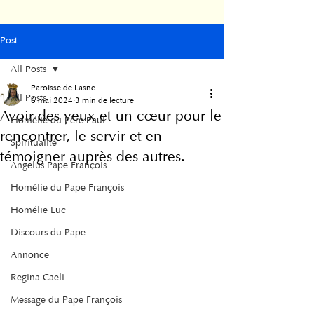
Post
All Posts
Paroisse de Lasne
All Posts
6 mai 2024
3 min de lecture
Avoir des yeux et un cœur pour le
Homélie du Père Paul
rencontrer, le servir et en
Spiritualité
témoigner auprès des autres.
Angelus Pape François
Homélie du Pape François
Homélie Luc
Discours du Pape
Annonce
Regina Caeli
Message du Pape François