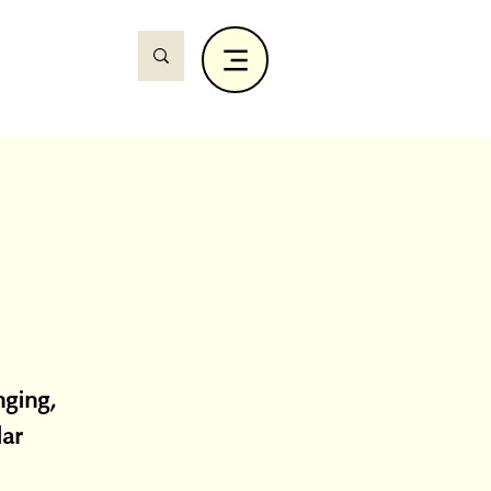
nging,
lar