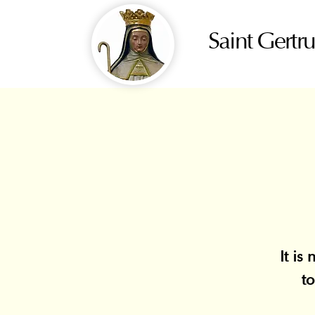
Saint Gertr
It is
to